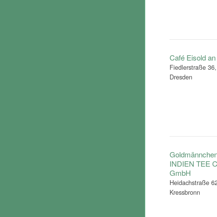
Café Eisold an 
Fiedlerstraße 36
Dresden
Goldmännchen
INDIEN TEE C
GmbH
Heidachstraße 6
Kressbronn