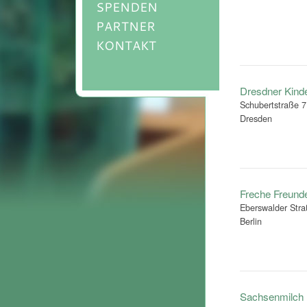
SPENDEN
PARTNER
KONTAKT
Dresdner Kinder
Schubertstraße 7
Dresden
Freche Freund
Eberswalder Stra
Berlin
Sachsenmilch