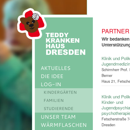
PARTNER
Wir bedanken 
Unterstützun
Klinik und Polik
Jugendmedizi
AKTUELLES
Schirmherr Prof.
DIE IDEE
Berner
Haus 21, Fetsch
LOG-IN
KINDERGÄRTEN
Klinik und Polik
FAMILIEN
Kinder- und
Jugendpsychiat
STUDIERENDE
psychotherapi
UNSER TEAM
Fetscherstraße 7
WÄRMFLASCHEN
Dresden