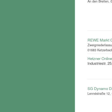
An den Breiten,
REWE Markt
Zweigniederlassu
01683 Ketzerbach
Hetzner Onli
Industriestr. 
SG Dynamo Dr
Lennéstraße 12,