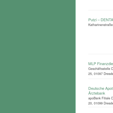
Putzi – DENT
Katharinenstraße
MLP Finanzdie
Geschäftsstelle D
25, 01097 Dresd
Deutsche Apot
Ärztebank
apoBank Filiale 
20, 01099 Dresd