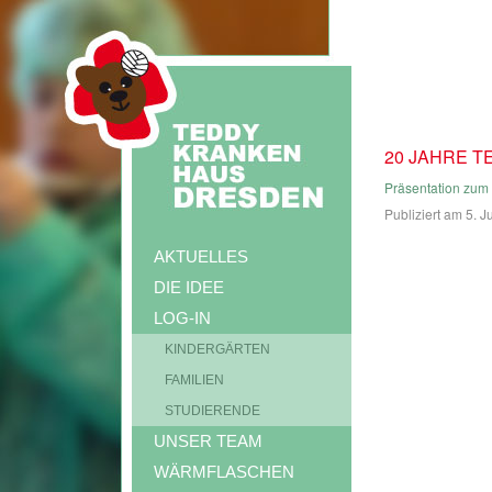
20 JAHRE 
Präsentation zum
Publiziert am
5. J
AKTUELLES
DIE IDEE
LOG-IN
KINDERGÄRTEN
FAMILIEN
STUDIERENDE
UNSER TEAM
WÄRMFLASCHEN